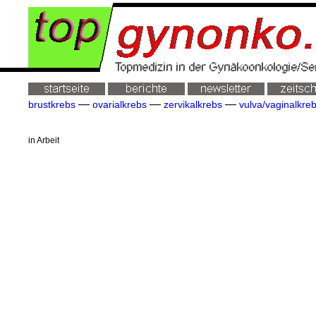
—
—
—
brustkrebs
ovarialkrebs
zervikalkrebs
vulva/vaginalkre
in Arbeit