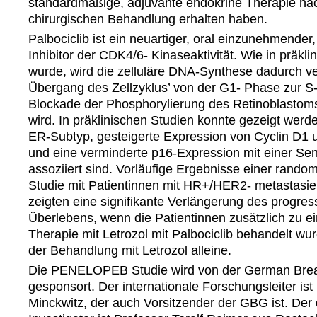
standardmäßige, adjuvante endokrine Therapie na
chirurgischen Behandlung erhalten haben.
Palbociclib ist ein neuartiger, oral einzunehmender
Inhibitor der CDK4/6- Kinaseaktivität. Wie in präkl
wurde, wird die zelluläre DNA-Synthese dadurch ve
Übergang des Zellzyklus’ von der G1- Phase zur S
Blockade der Phosphorylierung des Retinoblastom
wird. In präklinischen Studien konnte gezeigt werde
ER-Subtyp, gesteigerte Expression von Cyclin D1 
und eine verminderte p16-Expression mit einer Sensi
assoziiert sind. Vorläufige Ergebnisse einer random
Studie mit Patientinnen mit HR+/HER2- metastasie
zeigten eine signifikante Verlängerung des progres
Überlebens, wenn die Patientinnen zusätzlich zu e
Therapie mit Letrozol mit Palbociclib behandelt wu
der Behandlung mit Letrozol alleine.
Die PENELOPEB Studie wird von der German Bre
gesponsort. Der internationale Forschungsleiter ist
Minckwitz, der auch Vorsitzender der GBG ist. Der 